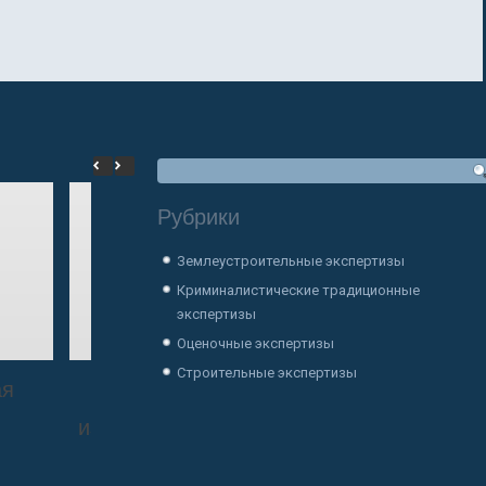
Рубрики
Землеустроительные экспертизы
Криминалистические традиционные
экспертизы
Оценочные экспертизы
Строительные экспертизы
ая
Экспертиза давности
Строительно
изготовления документа
экспе