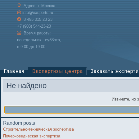
Адрес:
г. Москва
info@exsperts.ru
8 495 015 23 23
+7 (903) 544-23-23
Время работы:
понедельник - суббота,
с 9.00 до 19.00
Главная
Экспертизы центра
Заказать эксперти
Не найдено
Извините, но 
Random posts
Строительно-техническая экспертиза
Почерковедческая экспертиза