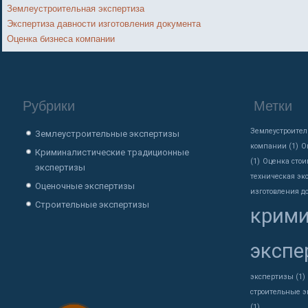
Землеустроительная экспертиза
Экспертиза давности изготовления документа
Оценка бизнеса компании
Рубрики
Метки
Землеустроител
Землеустроительные экспертизы
компании
(1)
О
Криминалистические традиционные
(1)
Оценка стои
экспертизы
техническая эк
Оценочные экспертизы
изготовления д
Строительные экспертизы
крими
экспе
экспертизы
(1)
строительные 
(1)