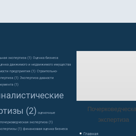
ьная экспертиза
(1)
Оценка бизнеса
ценка движимого и недвижимого имущества
мости предприятия
(1)
Строительно-
спертиза
(1)
Экспертиза давности
окумента
(1)
налистические
Почерковедческ
ртизы
(2)
оценочные
экспертиза
почерковедческая экспертиза
(1)
экспертизы
(1)
финансовая оценка бизнеса
Главная